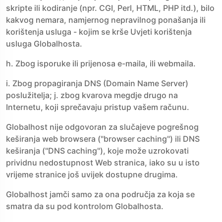
skripte ili kodiranje (npr. CGI, Perl, HTML, PHP itd.), bilo
kakvog nemara, namjernog nepravilnog ponašanja ili
korištenja usluga - kojim se krše Uvjeti korištenja
usluga Globalhosta.
h. Zbog isporuke ili prijenosa e-maila, ili webmaila.
i. Zbog propagiranja DNS (Domain Name Server)
poslužitelja; j. zbog kvarova megdje drugo na
Internetu, koji sprečavaju pristup vašem računu.
Globalhost nije odgovoran za slučajeve pogrešnog
keširanja web browsera ("browser caching") ili DNS
keširanja ("DNS caching"), koje može uzrokovati
prividnu nedostupnost Web stranica, iako su u isto
vrijeme stranice još uvijek dostupne drugima.
Globalhost jamči samo za ona područja za koja se
smatra da su pod kontrolom Globalhosta.