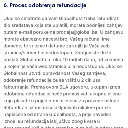
6. Proces odobrenja refundacije
Ukoliko smatrate da Vam Globalhost treba refundirati
dio sredstava koja ste uplatili, morate podnijeti zahtjev
putem e-mail poruke na prodaja@global.ba. U zahtjevu
morate obavezno navesti broj Vašeg računa, ime
domene, te vrijeme i datume za kojih je Vaša web
stranica/server bio nedostupan. Zahtjev ste dužni
poslati Globalhostu u roku 10 radnih dana, od vremena
u kojem je Vaša web stranica bila nedostupna. Ukoliko
Globalhost utvrdi opravdanost Vašeg zahtjeva,
odobrenje refundacije će se vršiti u 2 ciklusa
fakturiranja. Prema ovom SLA ugovoru, ukupan iznos
odobrene refundacije neće premašivati ukupnu cijenu
koju plaćate u pojedinom mjesecu za pružene usluge.
Refundirani iznos neće uključivati nikakve poreze
naplaćene od strane Globalhosta, a prije navedeni
iznosi su refundacija isključivo zbog kvara u