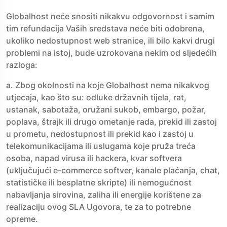
Globalhost neće snositi nikakvu odgovornost i samim
tim refundacija Vaših sredstava neće biti odobrena,
ukoliko nedostupnost web stranice, ili bilo kakvi drugi
problemi na istoj, bude uzrokovana nekim od sljedećih
razloga:
a. Zbog okolnosti na koje Globalhost nema nikakvog
utjecaja, kao što su: odluke državnih tijela, rat,
ustanak, sabotaža, oružani sukob, embargo, požar,
poplava, štrajk ili drugo ometanje rada, prekid ili zastoj
u prometu, nedostupnost ili prekid kao i zastoj u
telekomunikacijama ili uslugama koje pruža treća
osoba, napad virusa ili hackera, kvar softvera
(uključujući e-commerce softver, kanale plaćanja, chat,
statističke ili besplatne skripte) ili nemogućnost
nabavljanja sirovina, zaliha ili energije korištene za
realizaciju ovog SLA Ugovora, te za to potrebne
opreme.