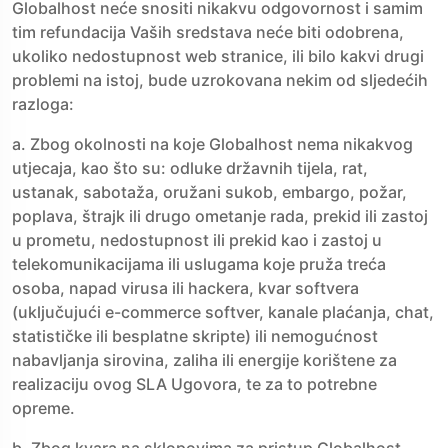
Globalhost neće snositi nikakvu odgovornost i samim
tim refundacija Vaših sredstava neće biti odobrena,
ukoliko nedostupnost web stranice, ili bilo kakvi drugi
problemi na istoj, bude uzrokovana nekim od sljedećih
razloga:
a. Zbog okolnosti na koje Globalhost nema nikakvog
utjecaja, kao što su: odluke državnih tijela, rat,
ustanak, sabotaža, oružani sukob, embargo, požar,
poplava, štrajk ili drugo ometanje rada, prekid ili zastoj
u prometu, nedostupnost ili prekid kao i zastoj u
telekomunikacijama ili uslugama koje pruža treća
osoba, napad virusa ili hackera, kvar softvera
(uključujući e-commerce softver, kanale plaćanja, chat,
statističke ili besplatne skripte) ili nemogućnost
nabavljanja sirovina, zaliha ili energije korištene za
realizaciju ovog SLA Ugovora, te za to potrebne
opreme.