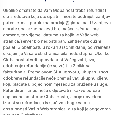
Ukoliko smatrate da Vam Globalhost treba refundirati
dio sredstava koja ste uplatili, morate podnijeti zahtjev
putem e-mail poruke na prodaja@global.ba. U zahtjevu
morate obavezno navesti broj Vašeg računa, ime
domene, te vrijeme i datume za kojih je Vaša web
stranica/server bio nedostupan. Zahtjev ste dužni
poslati Globalhostu u roku 10 radnih dana, od vremena
u kojem je Vaša web stranica bila nedostupna. Ukoliko
Globalhost utvrdi opravdanost Vašeg zahtjeva,
odobrenje refundacije će se vršiti u 2 ciklusa
fakturiranja. Prema ovom SLA ugovoru, ukupan iznos
odobrene refundacije neće premašivati ukupnu cijenu
koju plaćate u pojedinom mjesecu za pružene usluge.
Refundirani iznos neće uključivati nikakve poreze
naplaćene od strane Globalhosta, a prije navedeni
iznosi su refundacija isključivo zbog kvara u
dostupnosti Vaših Web stranica, a za koji je odgovoran