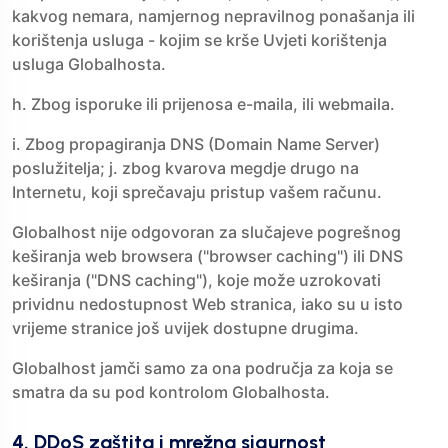
kakvog nemara, namjernog nepravilnog ponašanja ili
korištenja usluga - kojim se krše Uvjeti korištenja
usluga Globalhosta.
h. Zbog isporuke ili prijenosa e-maila, ili webmaila.
i. Zbog propagiranja DNS (Domain Name Server)
poslužitelja; j. zbog kvarova megdje drugo na
Internetu, koji sprečavaju pristup vašem računu.
Globalhost nije odgovoran za slučajeve pogrešnog
keširanja web browsera ("browser caching") ili DNS
keširanja ("DNS caching"), koje može uzrokovati
prividnu nedostupnost Web stranica, iako su u isto
vrijeme stranice još uvijek dostupne drugima.
Globalhost jamči samo za ona područja za koja se
smatra da su pod kontrolom Globalhosta.
4. DDoS zaštita i mrežna sigurnost