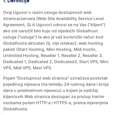
1. Definicije
Ovaj Ugovor o razini usluge dostupnosti web
stranica/servera (Web Site Availability Service Level
Agreement, SLA Ugovor) odnosi se na Vas ("klijent")
ako ste naručili bilo koju od sljedećih Globalhost
usluga ("usluge") te ako je vaš korisnički račun kod
Globalhosta aktualan (tj. nije istekao): web hosting
paketi (Start Hosting, Mini Hosting, Midi hostin,
Unlimited Hosting, Reseller 1, Reseller 2, Reseller 3,
Dedicated 1, Dedicated 2, Dedicated3, Start VPS, Mini
VPS, Midi VPS, Maxi VPS.
Pojam "Dostupnost web stranica" označava postotak
pojedinog mjeseca (na temelju 24-satnog dana i broja
dana u predmetnom mjesecu) u kojem je sadržaj
klijentovih Web stranica dostupan za pristup trećim
osobama putem HTTP-a i HTTPS-a, prema mjerenjima
Globalhosta.