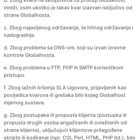
b. Zbog kvara na sklopovima za pristup Globalhost
mreži, osim ukoliko je takav kvar izazvan isključivo od
strane Globalhosta.
c. Zbog najavljenog održavanja, te hitnog održavanja i
nadogradnje.
d. Zbog problema sa DNS-om, koji su izvan izravne
kontrole Globalhosta.
e. Zbog problema u FTP, POP ili SMTP korisničkom
pristupu.
f. Zbog lažnih kršenja SLA Ugovora, prijavljenih kao
posljedica kvarova ili grešaka bilo kojeg Globalhost
mjernog sustava.
g. Zbog postupaka ili propusta klijenta (postupka ili
propusta drugih osoba angažiranih ili ovlaštenih od
strane klijenta), uključujući klijentove prilagođene
skripte ili kodiranje (npr. CGI, Perl, HTML, PHP itd.), bilo