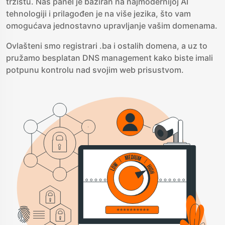
tržištu. Naš panel je baziran na najmodernijoj AI
tehnologiji i prilagođen je na više jezika, što vam
omogućava jednostavno upravljanje vašim domenama.
Ovlašteni smo registrari .ba i ostalih domena, a uz to
pružamo besplatan DNS management kako biste imali
potpunu kontrolu nad svojim web prisustvom.