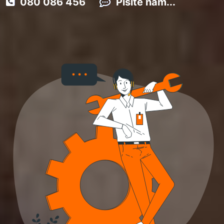
080 086 456
Pišite nam...