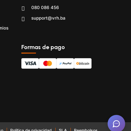
080 086 456
support@vrh.ba
nios
Formas de pago
so
Política de privacidad
SLA
Reembolsos