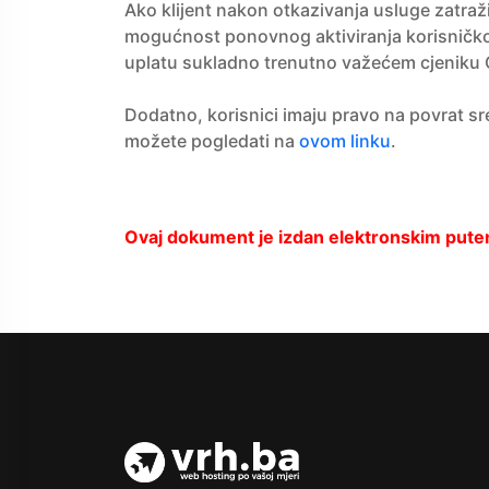
Ako klijent nakon otkazivanja usluge zatraž
mogućnost ponovnog aktiviranja korisničkog 
uplatu sukladno trenutno važećem cjeniku 
Dodatno, korisnici imaju pravo na povrat sr
možete pogledati na
ovom linku
.
Ovaj dokument je izdan elektronskim putem,