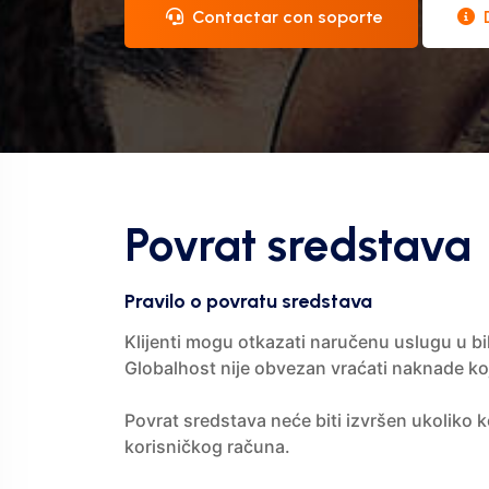
Contactar con soporte
Povrat sredstava
Pravilo o povratu sredstava
Klijenti mogu otkazati naručenu uslugu u b
Globalhost nije obvezan vraćati naknade ko
Povrat sredstava neće biti izvršen ukoliko ko
korisničkog računa.