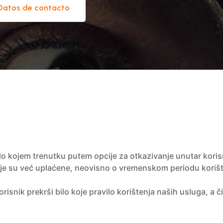
Datos de contacto
ilo kojem trenutku putem opcije za otkazivanje unutar kor
je su već uplaćene, neovisno o vremenskom periodu korište
risnik prekrši bilo koje pravilo korištenja naših usluga, a či