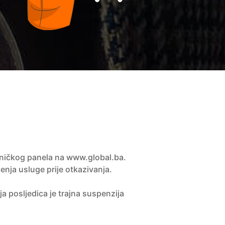
isničkog panela na www.global.ba.
nja usluge prije otkazivanja.
ja posljedica je trajna suspenzija