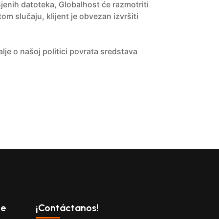
jenih datoteka, Globalhost će razmotriti
 slučaju, klijent je obvezan izvršiti
je o našoj politici povrata sredstava
te
¡Contáctanos!