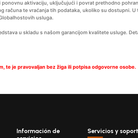
i ponovnu aktivaciju, uključujući i povrat prethodno pohran
računa te vraćanja tih podataka, ukoliko su dostupni. U tom
Globalhostovih usluga.
edstava u skladu s našom garancijom kvalitete usluge. Detal
 te je pravovaljan bez žiga ili potpisa odgovorne osobe.
Información de
Servicios y sopor