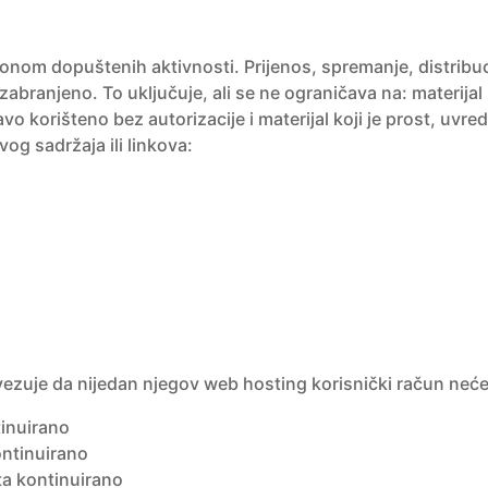
onom dopuštenih aktivnosti. Prijenos, spremanje, distribucij
go zabranjeno. To uključuje, ali se ne ograničava na: materi
avo korišteno bez autorizacije i materijal koji je prost, uvredl
vog sadržaja ili linkova:
ezuje da nijedan njegov web hosting korisnički račun neće 
inuirano
ntinuirano
ta kontinuirano