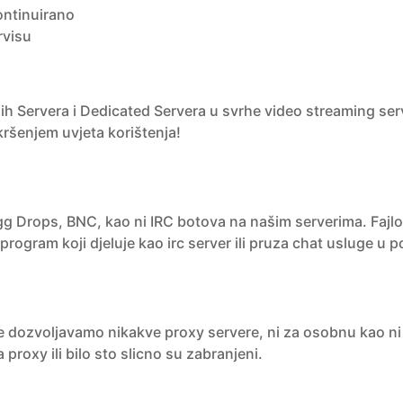
ontinuirano
rvisu
nih Servera i Dedicated Servera u svrhe video streaming serv
kršenjem uvjeta korištenja!
Drops, BNC, kao ni IRC botova na našim serverima. Fajlovi
 program koji djeluje kao irc server ili pruza chat usluge u p
dozvoljavamo nikakve proxy servere, ni za osobnu kao ni za
proxy ili bilo sto slicno su zabranjeni.