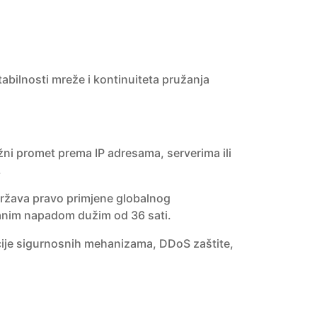
abilnosti mreže i kontinuiteta pružanja
ežni promet prema IP adresama, serverima ili
.
adržava pravo primjene globalnog
ranim napadom dužim od 36 sati.
acije sigurnosnih mehanizama, DDoS zaštite,