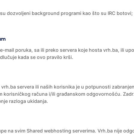
su dozvoljeni background programi kao što su IRC botovi; e
pam
h e-mail poruka, sa ili preko servera koje hosta vrh.ba, ili u
odlučuje kada se ovo pravilo krši.
ja vrh.ba servera ili naših korisnika je u potpunosti zabran
ijom korisničkog računa i/ili građanskom odgovornošću. Za
nje razloga ukidanja.
upe na svim Shared webhosting serverima. Vrh.ba nije odgo