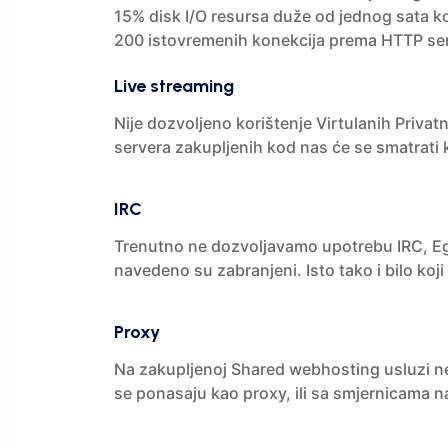
15% disk I/O resursa duže od jednog sata k
200 istovremenih konekcija prema HTTP se
Live streaming
Nije dozvoljeno korištenje Virtulanih Privat
servera zakupljenih kod nas će se smatrati 
IRC
Trenutno ne dozvoljavamo upotrebu IRC, Egg 
navedeno su zabranjeni. Isto tako i bilo koji
Proxy
Na zakupljenoj Shared webhosting usluzi ne 
se ponasaju kao proxy, ili sa smjernicama na 