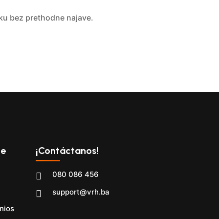
utku bez prethodne najave.
te
¡Contáctanos!
080 086 456
support@vrh.ba
nios