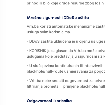
prihod ili bilo koje druge resurse zbog loših
Mrežna sigurnost i DDoS zaštita
Vrh.ba koristi automatske mehanizme zaštite
usluga svim korisnicima.
- DDoS zaštita uključena je u cijenu usluge 
- KORISNIK je saglasan da Vrh.ba može privre
uslugama koje predstavljaju sigurnosni rizik
- U slučajevima kontinuiranih ili intenzivn
blackhole/null-route usmjeravanja za pogođ
- Vrh.ba neće snositi odgovornost za privr
filtriranja prometa ili primjene blackhole/nu
Odgovornosti korisnika