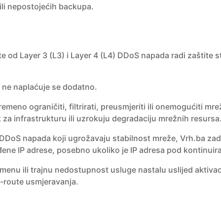
 ili nepostojećih backupa.
 od Layer 3 (L3) i Layer 4 (L4) DDoS napada radi zaštite st
i ne naplaćuje se dodatno.
meno ograničiti, filtrirati, preusmjeriti ili onemogućiti mr
 za infrastrukturu ili uzrokuju degradaciju mrežnih resursa
ih DDoS napada koji ugrožavaju stabilnost mreže, Vrh.ba z
ene IP adrese, posebno ukoliko je IP adresa pod kontinui
emenu ili trajnu nedostupnost usluge nastalu uslijed aktiv
ll-route usmjeravanja.