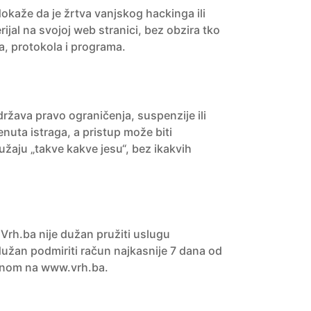
okaže da je žrtva vanjskog hackinga ili
ijal na svojoj web stranici, bez obzira tko
a, protokola i programa.
ržava pravo ograničenja, suspenzije ili
nuta istraga, a pristup može biti
užaju „takve kakve jesu“, bez ikakvih
Vrh.ba nije dužan pružiti uslugu
 dužan podmiriti račun najkasnije 7 dana od
upnom na www.vrh.ba.