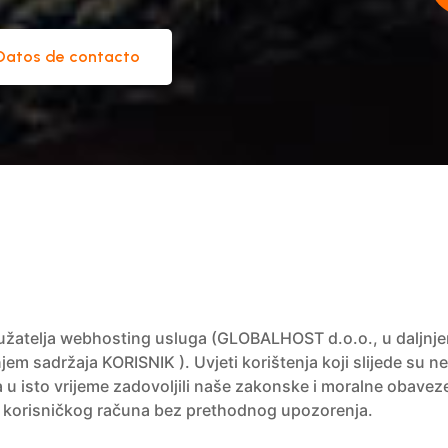
Datos de contacto
ružatelja webhosting usluga (GLOBALHOST d.o.o., u daljnjem
aljnjem sadržaja KORISNIK ). Uvjeti korištenja koji slijede su
 u isto vrijeme zadovoljili naše zakonske i moralne obaveze
m korisničkog računa bez prethodnog upozorenja.