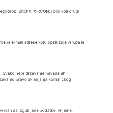
ggdrop; BitchX; XiRCON; i bilo koji drugi
potreba e-mail adrese koju opslužuje vrh.ba je
jen. Svako nepridržavanje navedenih
državamo pravo uklanjanja korisničkog
voran za izgubljene podatke, vrijeme,