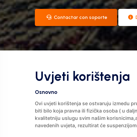
Contactar con soporte
Uvjeti korištenja
Osnovno
Ovi uvjeti korištenja se ostvaruju izmedu p
biti bilo koja pravna ili fizička osoba ( u d
kvalitetniju uslugu svim našim korisnicima,a
navedenih uvjeta, rezultirat će suspenzijo