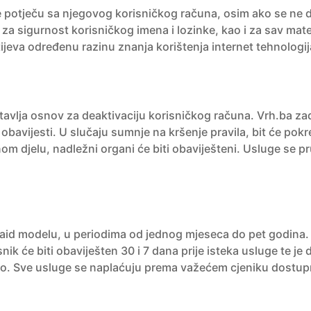
e potječu sa njegovog korisničkog računa, osim ako se ne d
za sigurnost korisničkog imena i lozinke, kao i za sav mater
ijeva određenu razinu znanja korištenja internet tehnologij
vlja osnov za deaktivaciju korisničkog računa. Vrh.ba zad
avijesti. U slučaju sumnje na kršenje pravila, bit će pokre
m djelu, nadležni organi će biti obaviješteni. Usluge se pr
paid modelu, u periodima od jednog mjeseca do pet godina. 
k će biti obaviješten 30 i 7 dana prije isteka usluge te je
eno. Sve usluge se naplaćuju prema važećem cjeniku dost