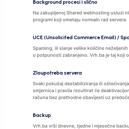
Background procesi i slično
Na zakupljenoj Shared webhosting usluzi ni
programi koji ometaju normaln rad servera.
UCE (Unsolicited Commerce Email) / S
Spaming, ili slanje velike količine neželjeni
u potpunosti zabranjeno. Vrh.ba je taj koji 
Zloupotreba servera
Svaki pokušaj destabiliziranja ili oštećivan
smjernica i pravila rezultirat će deaktivac
računa bez prethodne obavijesti uz predoče
Backup
Vrh.ba vrši dnevne, tjedne i mjesečne back