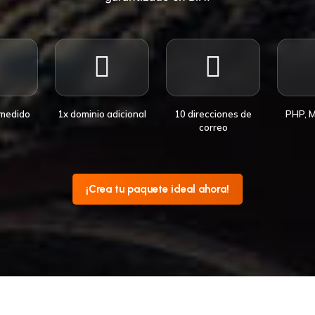
 medido
1x dominio adicional
10 direcciones de
PHP, 
correo
¡Crea tu paquete ideal ahora!