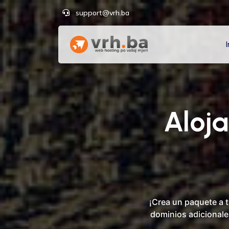
support@vrh.ba
I
Aloj
¡Crea un paquete a 
dominios adicionale