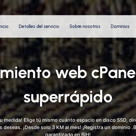
nicio
Detalles del servicio
Sobre nosotros
Dominios
amiento web cPane
superrápido
tu medida! Elige tú mismo cuánto espacio en disco SSD, dir
s deseas. ¡Desde solo 3 KM al mes! ¡Registra un dominio .B
garantizado en BiH!