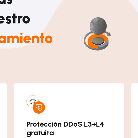
estro
jamiento
Protección DDoS L3+L4
gratuita