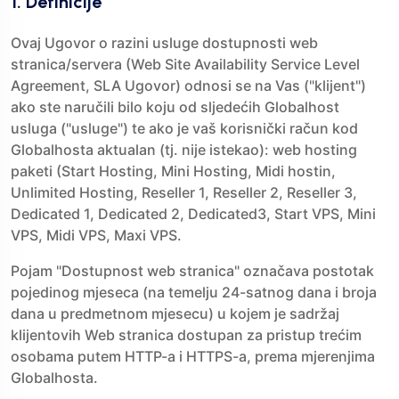
1. Definicije
Ovaj Ugovor o razini usluge dostupnosti web
stranica/servera (Web Site Availability Service Level
Agreement, SLA Ugovor) odnosi se na Vas ("klijent")
ako ste naručili bilo koju od sljedećih Globalhost
usluga ("usluge") te ako je vaš korisnički račun kod
Globalhosta aktualan (tj. nije istekao): web hosting
paketi (Start Hosting, Mini Hosting, Midi hostin,
Unlimited Hosting, Reseller 1, Reseller 2, Reseller 3,
Dedicated 1, Dedicated 2, Dedicated3, Start VPS, Mini
VPS, Midi VPS, Maxi VPS.
Pojam "Dostupnost web stranica" označava postotak
pojedinog mjeseca (na temelju 24-satnog dana i broja
dana u predmetnom mjesecu) u kojem je sadržaj
klijentovih Web stranica dostupan za pristup trećim
osobama putem HTTP-a i HTTPS-a, prema mjerenjima
Globalhosta.