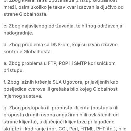
b. Zbog kvara na sklopovima za pristup Globalhost
mreži, osim ukoliko je takav kvar izazvan isključivo od
strane Globalhosta.
c. Zbog najavljenog održavanja, te hitnog održavanja i
nadogradnje.
d. Zbog problema sa DNS-om, koji su izvan izravne
kontrole Globalhosta.
e. Zbog problema u FTP, POP ili SMTP korisničkom
pristupu.
f. Zbog lažnih kršenja SLA Ugovora, prijavljenih kao
posljedica kvarova ili grešaka bilo kojeg Globalhost
mjernog sustava.
g. Zbog postupaka ili propusta klijenta (postupka ili
propusta drugih osoba angažiranih ili ovlaštenih od
strane klijenta), uključujući klijentove prilagođene
skripte ili kodiranje (npr. CGI, Perl, HTML, PHP itd.), bilo