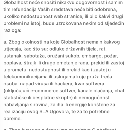
Globalhost neće snositi nikakvu odgovornost i samim
tim refundacija Vaših sredstava neće biti odobrena,
ukoliko nedostupnost web stranice, ili bilo kakvi drugi
problemi na istoj, bude uzrokovana nekim od sljedećih
razloga:
a. Zbog okolnosti na koje Globalhost nema nikakvog
utjecaja, kao što su: odluke državnih tijela, rat,
ustanak, sabotaža, oružani sukob, embargo, požar,
poplava, štrajk ili drugo ometanje rada, prekid ili zastoj
u prometu, nedostupnost ili prekid kao i zastoj u
telekomunikacijama ili uslugama koje pruža treća
osoba, napad virusa ili hackera, kvar softvera
(uključujući e-commerce softver, kanale plaćanja, chat,
statističke ili besplatne skripte) ili nemogućnost
nabavljanja sirovina, zaliha ili energije korištene za
realizaciju ovog SLA Ugovora, te za to potrebne
opreme.