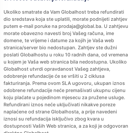
Ukoliko smatrate da Vam Globalhost treba refundirati
dio sredstava koja ste uplatili, morate podnijeti zahtjev
putem e-mail poruke na prodaja@global.ba. U zahtjevu
morate obavezno navesti broj Vašeg računa, ime
domene, te vrijeme i datume za kojih je Vaša web
stranica/server bio nedostupan. Zahtjev ste dužni
poslati Globalhostu u roku 10 radnih dana, od vremena
u kojem je Vaša web stranica bila nedostupna. Ukoliko
Globalhost utvrdi opravdanost Vašeg zahtjeva,
odobrenje refundacije će se vršiti u 2 ciklusa
fakturiranja. Prema ovom SLA ugovoru, ukupan iznos
odobrene refundacije neće premašivati ukupnu cijenu
koju plaćate u pojedinom mjesecu za pružene usluge.
Refundirani iznos neće uključivati nikakve poreze
naplaćene od strane Globalhosta, a prije navedeni
iznosi su refundacija isključivo zbog kvara u
dostupnosti Vaših Web stranica, a za koji je odgovoran