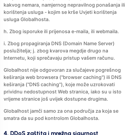
kakvog nemara, namjernog nepravilnog ponašanja ili
korištenja usluga - kojim se krše Uvjeti korištenja
usluga Globalhosta.
h. Zbog isporuke ili prijenosa e-maila, ili webmaila.
i. Zbog propagiranja DNS (Domain Name Server)
poslužitelja; j. zbog kvarova megdje drugo na
Internetu, koji sprečavaju pristup vašem računu.
Globalhost nije odgovoran za slučajeve pogrešnog
keširanja web browsera ("browser caching") ili DNS
keširanja ("DNS caching"), koje može uzrokovati
prividnu nedostupnost Web stranica, iako su u isto
vrijeme stranice još uvijek dostupne drugima.
Globalhost jamči samo za ona područja za koja se
smatra da su pod kontrolom Globalhosta.
4. DDoS zaštita i mrežna sigurnost