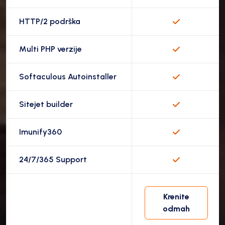
HTTP/2 podrška
Multi PHP verzije
Softaculous Autoinstaller
Sitejet builder
Imunify360
24/7/365 Support
Krenite
odmah