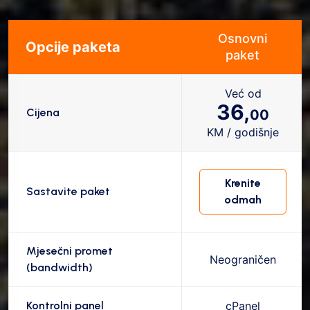
Osnovni
Opcije paketa
paket
Već od
36,
Cijena
00
KM / godišnje
Krenite
Sastavite paket
odmah
Mjesečni promet
Neograničen
(bandwidth)
Kontrolni panel
cPanel