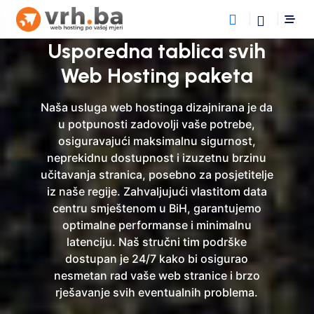
Usporedna tablica svih
Web Hosting paketa
Naša usluga web hostinga dizajnirana je da
u potpunosti zadovolji vaše potrebe,
osiguravajući maksimalnu sigurnost,
neprekidnu dostupnost i izuzetnu brzinu
učitavanja stranica, posebno za posjetitelje
iz naše regije. Zahvaljujući vlastitom data
centru smještenom u BiH, garantujemo
optimalne performanse i minimalnu
latenciju. Naš stručni tim podrške
dostupan je 24/7 kako bi osigurao
nesmetan rad vaše web stranice i brzo
rješavanje svih eventualnih problema.