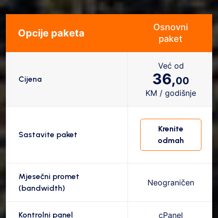
Osnovni
Opcije paketa
paket
Već od
36,
Cijena
00
KM / godišnje
Krenite
Sastavite paket
odmah
Mjesečni promet
Neograničen
(bandwidth)
Kontrolni panel
cPanel