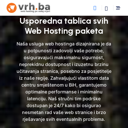
Usporedna tablica svih
Web Hosting paketa
Naša usluga web hostinga dizajnirana je da
u potpunosti zadovolji vaše potrebe,
osiguravajući maksimalnu sigurnost,
neprekidnu dostupnost i izuzetnu brzinu
učitavanja stranica, posebno za posjetitelje
iz naše regije. Zahvaljujući vlastitom data
centru smještenom u BiH, garantujemo
optimalne performanse i minimalnu
latenciju. Naš stručni tim podrške
dostupan je 24/7 kako bi osigurao
nesmetan rad vaše web stranice i brzo
rješavanje svih eventualnih problema.