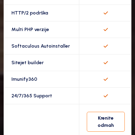
HTTP/2 podrška
Multi PHP verzije
Softaculous Autoinstaller
Sitejet builder
Imunify360
24/7/365 Support
Krenite
odmah