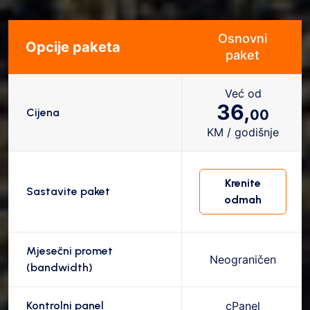
Osnovni
Opcije paketa
paket
Već od
36,
Cijena
00
KM / godišnje
Krenite
Sastavite paket
odmah
Mjesečni promet
Neograničen
(bandwidth)
Kontrolni panel
cPanel