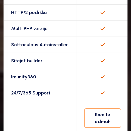
HTTP/2 podrška
Multi PHP verzije
Softaculous Autoinstaller
Sitejet builder
Imunify360
24/7/365 Support
Krenite
odmah