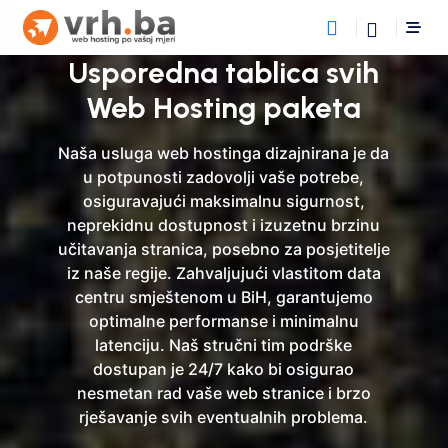
Usporedna tablica svih
Web Hosting paketa
Naša usluga web hostinga dizajnirana je da
u potpunosti zadovolji vaše potrebe,
osiguravajući maksimalnu sigurnost,
neprekidnu dostupnost i izuzetnu brzinu
učitavanja stranica, posebno za posjetitelje
iz naše regije. Zahvaljujući vlastitom data
centru smještenom u BiH, garantujemo
optimalne performanse i minimalnu
latenciju. Naš stručni tim podrške
dostupan je 24/7 kako bi osigurao
nesmetan rad vaše web stranice i brzo
rješavanje svih eventualnih problema.