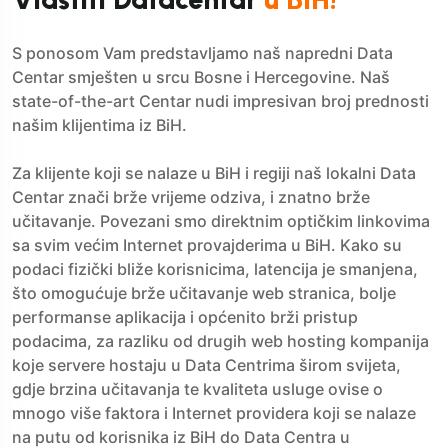
S ponosom Vam predstavljamo naš napredni Data
Centar smješten u srcu Bosne i Hercegovine. Naš
state-of-the-art Centar nudi impresivan broj prednosti
našim klijentima iz BiH.
Za klijente koji se nalaze u BiH i regiji naš lokalni Data
Centar znači brže vrijeme odziva, i znatno brže
učitavanje. Povezani smo direktnim optičkim linkovima
sa svim većim Internet provajderima u BiH. Kako su
podaci fizički bliže korisnicima, latencija je smanjena,
što omogućuje brže učitavanje web stranica, bolje
performanse aplikacija i općenito brži pristup
podacima, za razliku od drugih web hosting kompanija
koje servere hostaju u Data Centrima širom svijeta,
gdje brzina učitavanja te kvaliteta usluge ovise o
mnogo više faktora i Internet providera koji se nalaze
na putu od korisnika iz BiH do Data Centra u