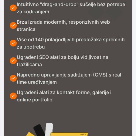
Intuitivno "drag-and-drop" sučelje bez potrebe
za kodiranjem
Brza izrada modernih, responzivnih web
stranica
Više od 140 prilagodljivih predložaka spremnih
za upotrebu
Ugrađeni SEO alati za bolju vidljivost na
tražilicama
Napredno upravljanje sadržajem (CMS) s real-
time uređivanjem
Ugrađeni alati za kontakt forme, galerije i
online portfolio