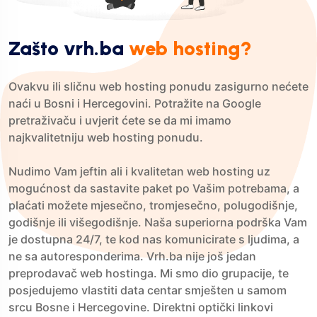
Zašto vrh.ba
web hosting?
Ovakvu ili sličnu web hosting ponudu zasigurno nećete
naći u Bosni i Hercegovini. Potražite na Google
pretraživaču i uvjerit ćete se da mi imamo
najkvalitetniju web hosting ponudu.
Nudimo Vam jeftin ali i kvalitetan web hosting uz
mogućnost da sastavite paket po Vašim potrebama, a
plaćati možete mjesečno, tromjesečno, polugodišnje,
godišnje ili višegodišnje. Naša superiorna podrška Vam
je dostupna 24/7, te kod nas komunicirate s ljudima, a
ne sa autoresponderima. Vrh.ba nije još jedan
preprodavač web hostinga. Mi smo dio grupacije, te
posjedujemo vlastiti data centar smješten u samom
srcu Bosne i Hercegovine. Direktni optički linkovi